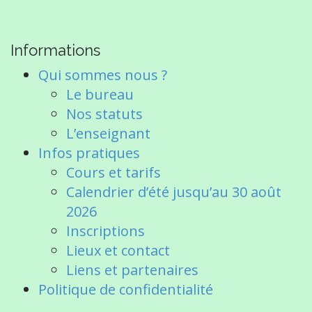
t
n
a
Informations
v
i
Qui sommes nous ?
g
Le bureau
a
Nos statuts
t
L’enseignant
i
Infos pratiques
o
Cours et tarifs
n
Calendrier d’été jusqu’au 30 août
2026
Inscriptions
Lieux et contact
Liens et partenaires
Politique de confidentialité