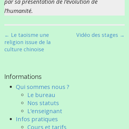
par sa présentation de l’évolution de
l’humanité.
P
← Le taoïsme une
Vidéo des stages →
o
religion issue de la
s
culture chinoise
t
n
a
Informations
v
i
Qui sommes nous ?
g
Le bureau
a
Nos statuts
t
L’enseignant
i
Infos pratiques
o
Cours et tarifs