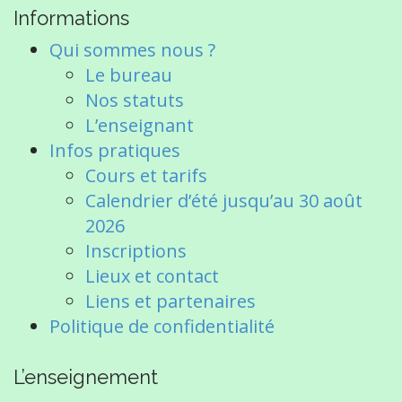
a
Informations
v
i
Qui sommes nous ?
g
Le bureau
a
Nos statuts
t
L’enseignant
i
Infos pratiques
o
Cours et tarifs
n
Calendrier d’été jusqu’au 30 août
2026
Inscriptions
Lieux et contact
Liens et partenaires
Politique de confidentialité
L’enseignement