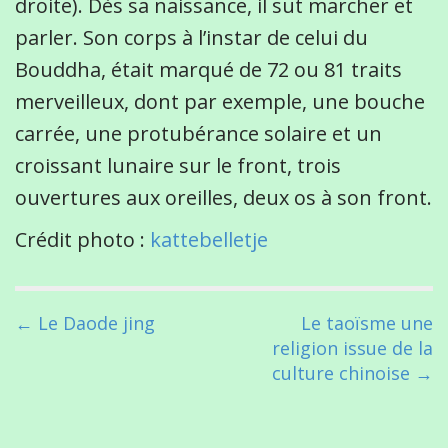
droite). Dès sa naissance, il sut marcher et
parler. Son corps à l’instar de celui du
Bouddha, était marqué de 72 ou 81 traits
merveilleux, dont par exemple, une bouche
carrée, une protubérance solaire et un
croissant lunaire sur le front, trois
ouvertures aux oreilles, deux os à son front.
Crédit photo :
kattebelletje
P
← Le Daode jing
Le taoïsme une
o
religion issue de la
s
culture chinoise →
t
n