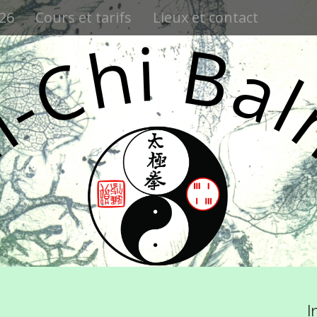
026
Cours et tarifs
Lieux et contact
i
h
B
a
C
-
ï
a
I