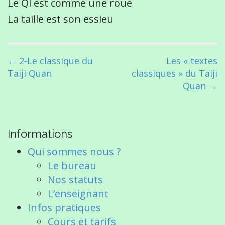
Le Qi est comme une roue
La taille est son essieu
P
← 2-Le classique du
Les « textes
o
Taiji Quan
classiques » du Taiji
s
Quan →
t
n
a
Informations
v
i
Qui sommes nous ?
g
Le bureau
a
Nos statuts
t
L’enseignant
i
Infos pratiques
o
Cours et tarifs